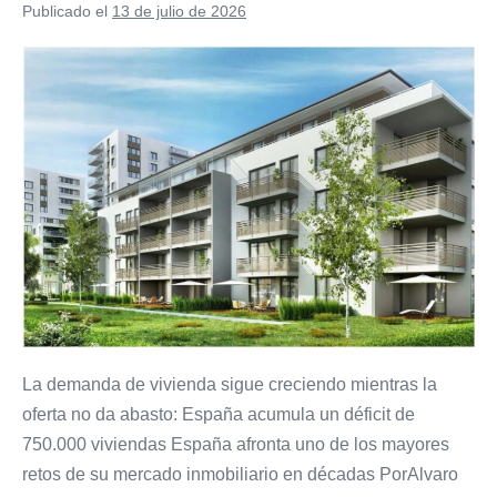
Publicado el
13 de julio de 2026
La
demanda
de
vivienda
sigue
creciendo
mientras
la
oferta
no
da
La demanda de vivienda sigue creciendo mientras la
abasto
oferta no da abasto: España acumula un déficit de
España
750.000 viviendas España afronta uno de los mayores
acumula
retos de su mercado inmobiliario en décadas PorAlvaro
un