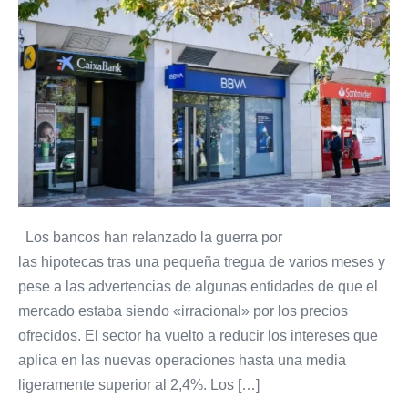
Los
bancos
relanzan
la
guerra
por
las
hipotecas
pese
a
Los bancos han relanzado la guerra por
las
las hipotecas tras una pequeña tregua de varios meses y
alertas
pese a las advertencias de algunas entidades de que el
y
mercado estaba siendo «irracional» por los precios
bajan
ofrecidos. El sector ha vuelto a reducir los intereses que
los
aplica en las nuevas operaciones hasta una media
tipos
ligeramente superior al 2,4%. Los […]
hasta