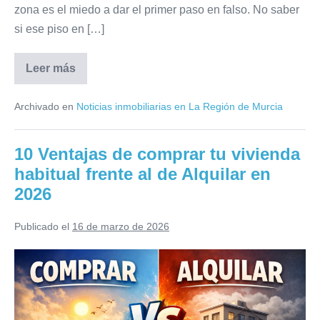
zona es el miedo a dar el primer paso en falso. No saber
si ese piso en […]
Leer más
Como
pasar
de
Archivado en
Noticias inmobiliarias en La Región de Murcia
inversor
principiante
a
inversor
10 Ventajas de comprar tu vivienda
inmobiliario
en
habitual frente al de Alquilar en
sólo
4
2026
Fases
Publicado el
16 de marzo de 2026
10
Ventajas
de
comprar