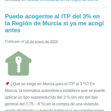
el
una
arranque
del
media
Puedo acogerme al ITP del 3% en
año
del
y
la Región de Murcia si ya me acogí
sigue
2,245%
abaratando
antes
las
y
cuotas
firma
de
Publicado el
16 de enero de 2026
las
su
hipotecas
El
Puedo
primera
indicador
acogerme
caída
ha
cerrado
al
mensual
enero
con
ITP
desde
una
del
media
julio
del
¿Qué se exige en Murcia para el ITP al 3 %? En
3%
2,245%
Murcia, la normativa autonómica establece que se puede
y
en
firma
aplicar un tipo superreducido del 3 % (en vez del tipo
su
la
primera
general del 7,75 – 8 %) en la compra de una vivienda
Región
caída
usada destinada a vivienda habitual si se cumplen estas
mensual