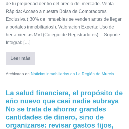
de tu propiedad dentro del precio del mercado. Venta
Rápida: Acceso a nuestra Bolsa de Compradores
Exclusiva (¡30% de inmuebles se venden antes de llegar
a portales inmobiliarios!). Valoración Experta: Uso de
herramientas MVI (Colegio de Registradores)… Soporte
Integral: […]
Leer más
¿Quieres
vender
tu
Archivado en
Noticias inmobiliarias en La Región de Murcia
inmueble?
Con
Rapidez
y
La salud financiera, el propósito de
a
precio
año nuevo que casi nadie subraya
de
mercado.
No se trata de ahorrar grandes
Los
precios
cantidades de dinero, sino de
han
organizarse: revisar gastos fijos,
subido