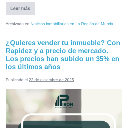
un
Leer más
Los
2,4%
bancos
relanzan
Algunas
Archivado en
Noticias inmobiliarias en La Región de Murcia
la
guerra
entidades
por
habían
las
¿Quieres vender tu inmueble? Con
hipotecas
advertido
pese
Rapidez y a precio de mercado.
a
sobre
las
Los precios han subido un 35% en
las
alertas
y
los últimos años
consecuencias
bajan
los
de
tipos
Publicado el
22 de diciembre de 2025
rebajar
hasta
un
los
¿Quieres
2,4%
Algunas
precios
vender
entidades
habían
al
tu
advertido
venderse
sobre
inmueble?
las
préstamos
Con
consecuencias