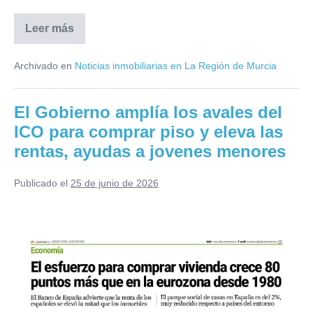
Leer más
Conoces
que
eligiendo
Archivado en
Noticias inmobiliarias en La Región de Murcia
bien
una
hipoteca,
te
El Gobierno amplía los avales del
puedes
ahorrar
ICO para comprar piso y eleva las
mas
60.000€
rentas, ayudas a jovenes menores
en
intereses
en
Publicado el
25 de junio de 2026
30
años
El
Gobierno
amplía
los
avales
del