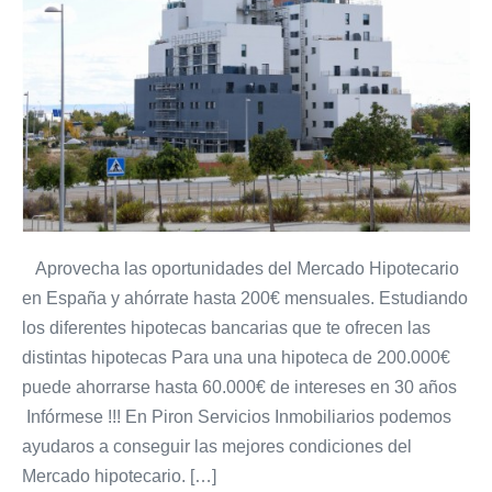
bien
una
hipoteca,
te
puedes
ahorrar
mas
60.000€
en
Aprovecha las oportunidades del Mercado Hipotecario
intereses
en España y ahórrate hasta 200€ mensuales. Estudiando
en
los diferentes hipotecas bancarias que te ofrecen las
30
distintas hipotecas Para una una hipoteca de 200.000€
años
puede ahorrarse hasta 60.000€ de intereses en 30 años
Infórmese !!! En Piron Servicios Inmobiliarios podemos
ayudaros a conseguir las mejores condiciones del
Mercado hipotecario. […]