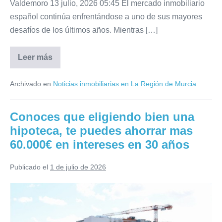
Valdemoro 13 julio, 2026 05:45 El mercado inmobiliario
déficit
español continúa enfrentándose a uno de sus mayores
de
desafíos de los últimos años. Mientras […]
750.000
viviendas
Leer más
La
demanda
de
Archivado en
Noticias inmobiliarias en La Región de Murcia
vivienda
sigue
creciendo
mientras
Conoces que eligiendo bien una
la
oferta
hipoteca, te puedes ahorrar mas
no
da
60.000€ en intereses en 30 años
abasto
España
acumula
Publicado el
1 de julio de 2026
un
déficit
de
Conoces
750.000
que
viviendas
eligiendo