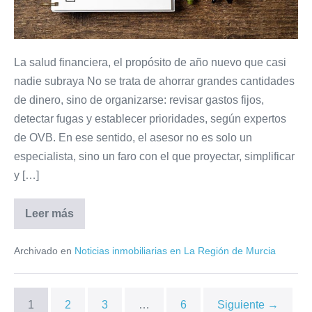
que
casi
nadie
La salud financiera, el propósito de año nuevo que casi
subraya
nadie subraya No se trata de ahorrar grandes cantidades
No
de dinero, sino de organizarse: revisar gastos fijos,
se
detectar fugas y establecer prioridades, según expertos
trata
de OVB. En ese sentido, el asesor no es solo un
de
especialista, sino un faro con el que proyectar, simplificar
ahorrar
y […]
grandes
cantidades
Leer más
de
La
salud
dinero,
financiera,
Archivado en
Noticias inmobiliarias en La Región de Murcia
el
sino
propósito
de
de
año
organizarse:
nuevo
1
2
3
…
6
Siguiente →
que
revisar