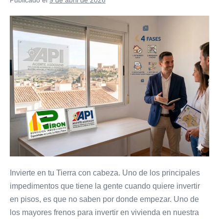
ayudas
a
jovenes
Como
menores
pasar
de
inversor
principiante
a
inversor
inmobiliario
en
sólo
4
Fases
Invierte en tu Tierra con cabeza. Uno de los principales
impedimentos que tiene la gente cuando quiere invertir
en pisos, es que no saben por donde empezar. Uno de
los mayores frenos para invertir en vivienda en nuestra