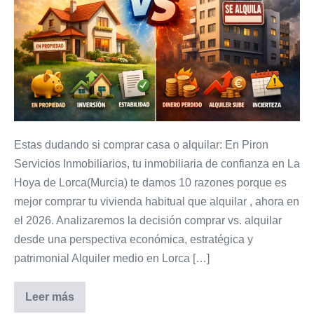
tu
vivienda
habitual
frente
al
de
Alquilar
Estas dudando si comprar casa o alquilar: En Piron
en
Servicios Inmobiliarios, tu inmobiliaria de confianza en La
2026
Hoya de Lorca(Murcia) te damos 10 razones porque es
mejor comprar tu vivienda habitual que alquilar , ahora en
el 2026. Analizaremos la decisión comprar vs. alquilar
desde una perspectiva económica, estratégica y
patrimonial Alquiler medio en Lorca […]
Leer más
10
Ventajas