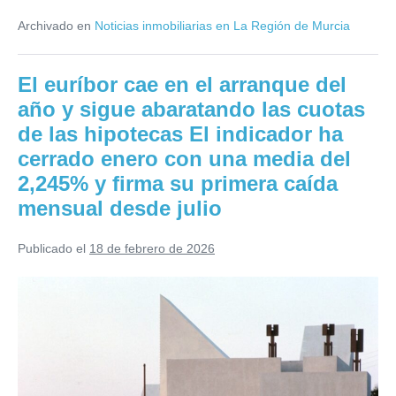
de
Archivado en
Noticias inmobiliarias en La Región de Murcia
comprar
tu
vivienda
habitual
El euríbor cae en el arranque del
frente
al
año y sigue abaratando las cuotas
de
Alquilar
de las hipotecas El indicador ha
en
2026
cerrado enero con una media del
2,245% y firma su primera caída
mensual desde julio
Publicado el
18 de febrero de 2026
El
euríbor
cae
en
el