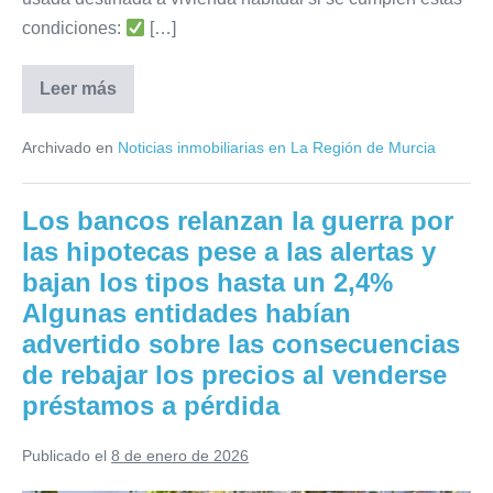
de
desde
condiciones:
[…]
julio
Murcia
si
Leer más
Puedo
ya
acogerme
me
al
Archivado en
Noticias inmobiliarias en La Región de Murcia
ITP
acogí
del
3%
antes
en
Los bancos relanzan la guerra por
la
Región
las hipotecas pese a las alertas y
de
Murcia
bajan los tipos hasta un 2,4%
si
ya
Algunas entidades habían
me
advertido sobre las consecuencias
acogí
antes
de rebajar los precios al venderse
préstamos a pérdida
Publicado el
8 de enero de 2026