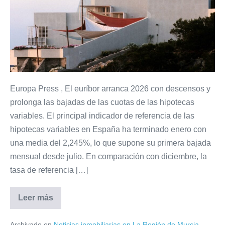
arranque
del
año
y
sigue
abaratando
las
Europa Press , El euríbor arranca 2026 con descensos y
cuotas
prolonga las bajadas de las cuotas de las hipotecas
de
variables. El principal indicador de referencia de las
las
hipotecas variables en España ha terminado enero con
hipotecas
una media del 2,245%, lo que supone su primera bajada
El
mensual desde julio. En comparación con diciembre, la
indicador
tasa de referencia […]
ha
cerrado
Leer más
El
euríbor
enero
cae
con
Archivado en
Noticias inmobiliarias en La Región de Murcia
en