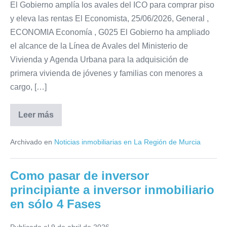
El Gobierno amplía los avales del ICO para comprar piso
y eleva las rentas El Economista, 25/06/2026, General ,
ECONOMIA Economía , G025 El Gobierno ha ampliado
el alcance de la Línea de Avales del Ministerio de
Vivienda y Agenda Urbana para la adquisición de
primera vivienda de jóvenes y familias con menores a
cargo, […]
Leer más
El
Gobierno
amplía
Archivado en
Noticias inmobiliarias en La Región de Murcia
los
avales
del
ICO
Como pasar de inversor
para
comprar
principiante a inversor inmobiliario
piso
y
en sólo 4 Fases
eleva
las
rentas,
Publicado el
9 de abril de 2026