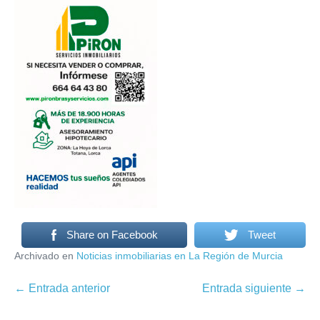
Share on Facebook
Tweet
Archivado en
Noticias inmobiliarias en La Región de Murcia
Navegación
← Entrada anterior
Entrada siguiente →
por