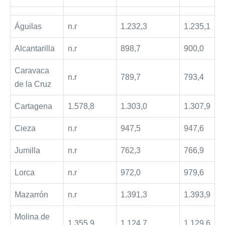
Águilas
n.r
1.232,3
1.235,1
Alcantarilla
n.r
898,7
900,0
Caravaca
n.r
789,7
793,4
de la Cruz
Cartagena
1.578,8
1.303,0
1.307,9
Cieza
n.r
947,5
947,6
Jumilla
n.r
762,3
766,9
Lorca
n.r
972,0
979,6
Mazarrón
n.r
1.391,3
1.393,9
Molina de
1.355,9
1.124,7
1.129,6