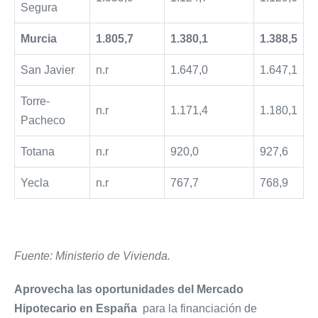
Segura
Murcia
1.805,7
1.380,1
1.388,5
San Javier
n.r
1.647,0
1.647,1
Torre-
n.r
1.171,4
1.180,1
Pacheco
Totana
n.r
920,0
927,6
Yecla
n.r
767,7
768,9
Fuente: Ministerio de Vivienda.
Aprovecha las oportunidades del Mercado
Hipotecario en España
para la financiación de