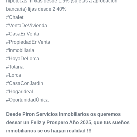
hipotecas mixtas desde 1,5% (sujetas a aprobación
bancaria) fijas desde 2,40%
#Chalet
#VentaDeVivienda
#CasaEnVenta
#PropiedadEnVenta
#Inmobiliaria
#HoyaDeLorca
#Totana
#Lorca
#CasaConJardín
#HogarIdeal
#OportunidadÚnica
Desde Piron Servicios Inmobiliarios os queremos
desear un Feliz y Prospero Año 2025, que tus sueños
inmobiliarios se os hagan realidad !!!