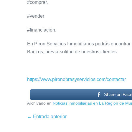
#comprar,
#vender
#financiación,
En Piron Servicios Inmobiliarios podrás encontrar
Bancos, previa-solitud de nuestros clientes.
https://www.pironobrasyservicios.com/contactar
Share on Fac
Archivado en
Noticias inmobiliarias en La Región de Mu
Navegación
← Entrada anterior
por