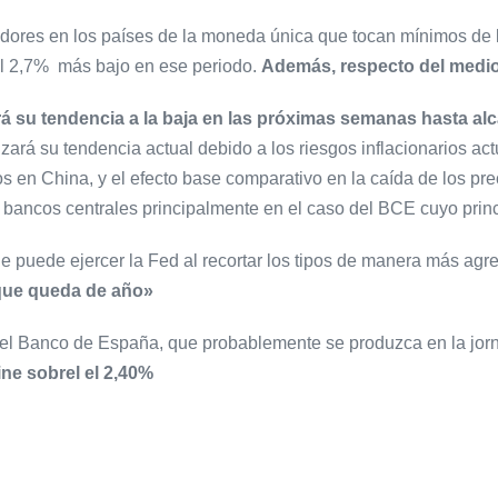
idores en los países de la moneda única que tocan mínimos de 
del 2,7% más bajo en ese periodo.
Además, respecto del medio 
á su tendencia a la baja en las próximas semanas hasta alc
rá su tendencia actual debido a los riesgos inflacionarios actua
os en China, y el efecto base comparativo en la caída de los p
os bancos centrales principalmente en el caso del BCE cuyo princi
 puede ejercer la Fed al recortar los tipos de manera más agr
o que queda de año»
al del Banco de España, que probablemente se produzca en la jo
ine sobrel el 2,40%