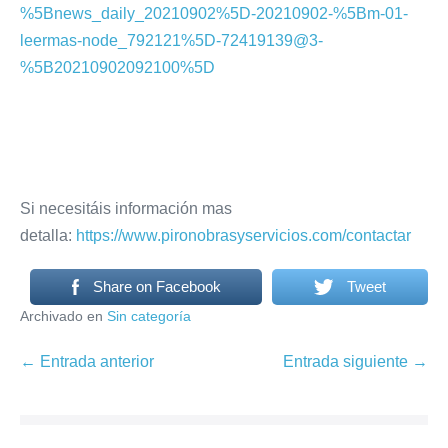
%5Bnews_daily_20210902%5D-20210902-%5Bm-01-
leermas-node_792121%5D-72419139@3-
%5B20210902092100%5D
Si necesitáis información mas
detalla:
https://www.pironobrasyservicios.com/contactar
Share on Facebook
Tweet
Archivado en
Sin categoría
Navegación
← Entrada anterior
Entrada siguiente →
por
entradas