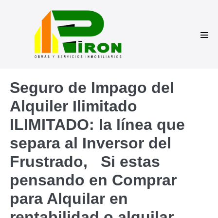
Saltar
al
contenido
Alte
men
Seguro de Impago del
Alquiler Ilimitado
ILIMITADO: la línea que
separa al Inversor del
Frustrado, Si estas
pensando en Comprar
para Alquilar en
rentabilidad o alquilar