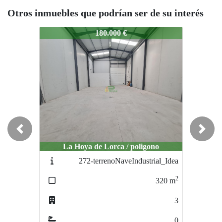
Otros inmuebles que podrían ser de su interés
ocalComercialAvenida/parq
LocalComercialAvenida/parq
LocalCom
180.000 €
94.000 €
Previous
Next
La Hoya de Lorca / poligono
La Hoya de Lorca / centro
La 
272-terrenoNaveIndustrial_Idea
295-bajo178m2
2
2
320
m
180
m
3
4
0
0