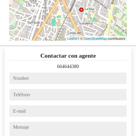
Leaflet
| ©
OpenStreetMap
contributors
Contactar con agente
664644380
nombre
teléfono
e-mail
mensaje