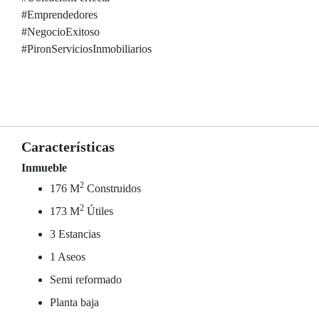
#Emprendedores
#NegocioExitoso
#PironServiciosInmobiliarios
Características
Inmueble
2
176 M
Construidos
2
173 M
Útiles
3 Estancias
1 Aseos
Semi reformado
Planta baja