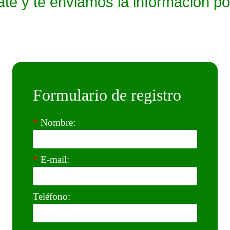
ate y te enviamos la información po
Formulario de registro
*
Nombre:
*
E-mail:
Teléfono: