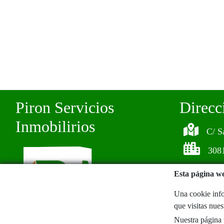
Piron Servicios
Direcc
Inmobilirios
C/ S
308
Esta página we
Una cookie info
que visitas nue
Nuestra página w
664.644.380