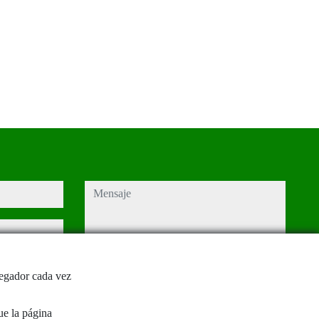
mensaje
Captcha
vegador cada vez
y
política de
ue la página