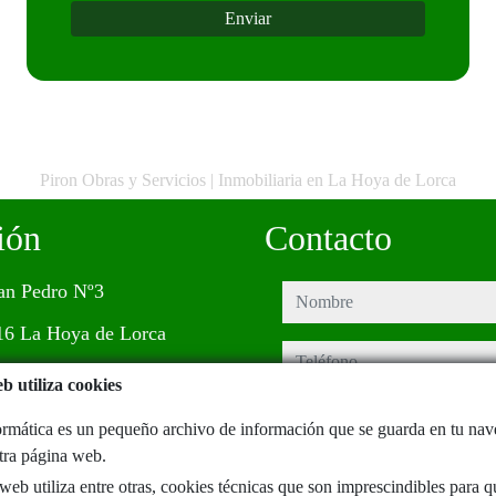
Piron Obras y Servicios | Inmobiliaria en La Hoya de Lorca
ión
Contacto
an Pedro Nº3
nombre
16 La Hoya de Lorca
teléfono
b utiliza cookies
e-mail
rmática es un pequeño archivo de información que se guarda en tu na
stra página web.
He leído y acepto las condiciones de uso 
privacidad
eb utiliza entre otras, cookies técnicas que son imprescindibles para q