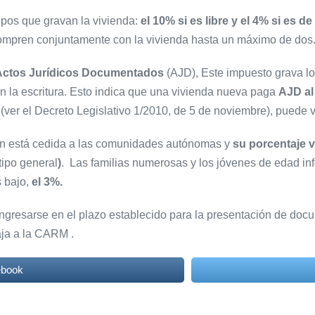
ipos que gravan la vivienda:
el 10% si es libre y el 4% si es d
 compren conjuntamente con la vivienda hasta un máximo de dos
Actos Jurídicos Documentados
(AJD), Este impuesto grava lo
en la escritura. Esto indica que una vivienda nueva paga
AJD al
(ver el Decreto Legislativo 1/2010, de 5 de noviembre), puede 
ión está cedida a las comunidades autónomas y
su porcentaje va
tipo general
)
. Las familias numerosas y los jóvenes de edad infer
s bajo,
el 3%.
gresarse en el plazo establecido para la presentación de docu
aja a la CARM .
ebook