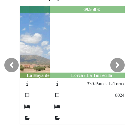
412-ventaparcelaspurias_co
69.950 €
Previous
Next
Lorca / La Torrecilla
339-ParcelaLaTorrecilla
2
8024
m
0
0