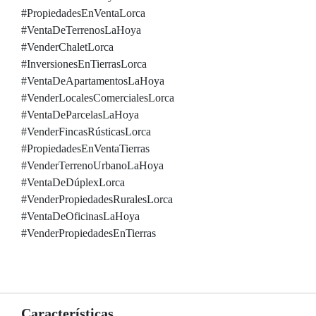
#PropiedadesEnVentaLorca
#VentaDeTerrenosLaHoya
#VenderChaletLorca
#InversionesEnTierrasLorca
#VentaDeApartamentosLaHoya
#VenderLocalesComercialesLorca
#VentaDeParcelasLaHoya
#VenderFincasRústicasLorca
#PropiedadesEnVentaTierras
#VenderTerrenoUrbanoLaHoya
#VentaDeDúplexLorca
#VenderPropiedadesRuralesLorca
#VentaDeOficinasLaHoya
#VenderPropiedadesEnTierras
Características