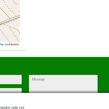
Map
contributors
mensaje
Captcha
vegador cada vez