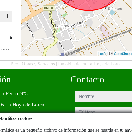
0
ducido.
Leaflet
| ©
OpenStreet
Piron Obras y Servicios | Inmobiliaria en La Hoya de Lorca
ión
Contacto
an Pedro Nº3
nombre
16 La Hoya de Lorca
teléfono
b utiliza cookies
e-mail
rmática es un pequeño archivo de información que se guarda en tu na