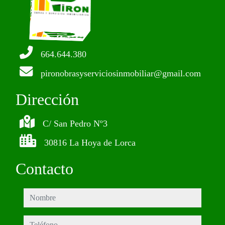
664.644.380
pironobrasyserviciosinmobiliar@gmail.com
Dirección
C/ San Pedro Nº3
30816 La Hoya de Lorca
Contacto
nombre
teléfono