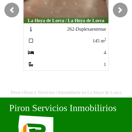
Previous
Next
La Hoya de Lorca / La Hoya de Lorca
La Hoya de Lorca / La Hoya de Lorca
La Hoya 
262-Duplexaestrenar
506-Casacercadelahoya
2
2
145
m
262
m
4
3
1
1
Piron Obras y Servicios | Inmobiliaria en La Hoya de Lorca
Piron Servicios Inmobilirios