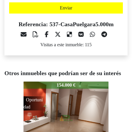
Enviar
Referencia: 537-CasaPuelgara5.000m
Visitas a este inmueble: 115
Otros inmuebles que podrían ser de su interés
37-CasaPuelgara5.000m
537-CasaPuelgara5.000m
537-Casa
154.000 €
174.149 €
portuni
d