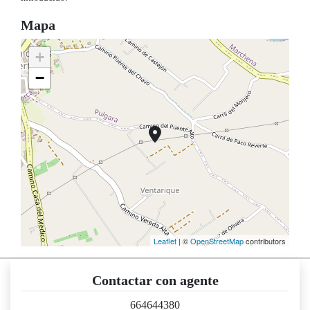
Mapa
+
−
Leaflet
| ©
OpenStreetMap
contributors
Contactar con agente
664644380