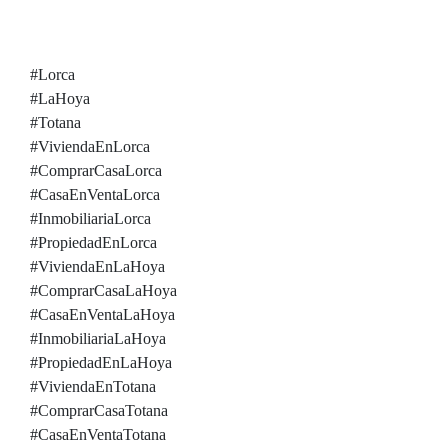
#Lorca
#LaHoya
#Totana
#ViviendaEnLorca
#ComprarCasaLorca
#CasaEnVentaLorca
#InmobiliariaLorca
#PropiedadEnLorca
#ViviendaEnLaHoya
#ComprarCasaLaHoya
#CasaEnVentaLaHoya
#InmobiliariaLaHoya
#PropiedadEnLaHoya
#ViviendaEnTotana
#ComprarCasaTotana
#CasaEnVentaTotana