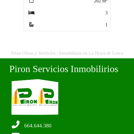
262
m
3
1
Piron Obras y Servicios | Inmobiliaria en La Hoya de Lorca
Piron Servicios Inmobilirios
664.644.380