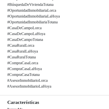
#BúsquedaDeViviendaTotana
#OportunidadInmobiliariaLorca
#OportunidadInmobiliariaLaHoya
#OportunidadInmobiliariaTotana
#CasaDeCampoLorca
#CasaDeCampoLaHoya
#CasaDeCampoTotana
#CasaRuralLorca
#CasaRuralLaHoya
#CasaRuralTotana
#CompraCasaLorca
#CompraCasaLaHoya
#CompraCasaTotana
#AsesorInmobiliarioLorca
#AsesorInmobiliarioLaHoya
Características