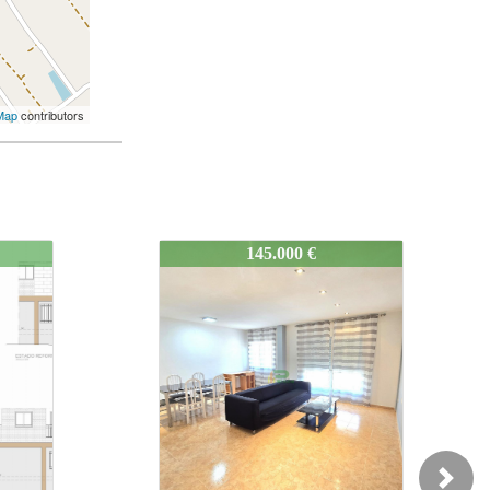
Map
contributors
orios
499-Pisodedosdormitorios
142.000 €
Next