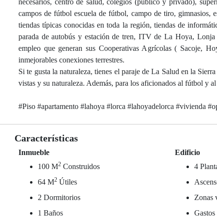
necesarios, centro de salud, colegios (público y privado), sup
campos de fútbol escuela de fútbol, campo de tiro, gimnasios, es
tiendas típicas conocidas en toda la región, tiendas de informá
parada de autobús y estación de tren, ITV de La Hoya, Lonja de
empleo que generan sus Cooperativas Agrícolas ( Sacoje, Hoy
inmejorables conexiones terrestres.
Si te gusta la naturaleza, tienes el paraje de La Salud en la Sier
vistas y su naturaleza. Además, para los aficionados al fútbol y al
#Piso #apartamento #lahoya #lorca #lahoyadelorca #vivienda #o
Características
Inmueble
Edificio
2
100 M
Construidos
4 Plant
2
64 M
Útiles
Ascens
2 Dormitorios
Zonas 
1 Baños
Gastos