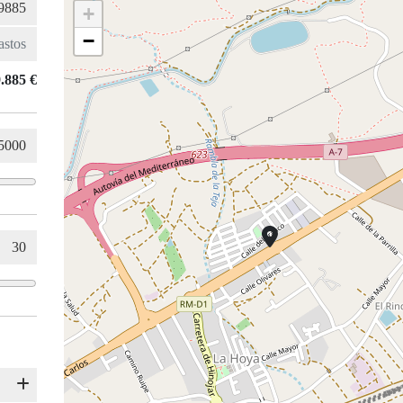
+
−
.885 €