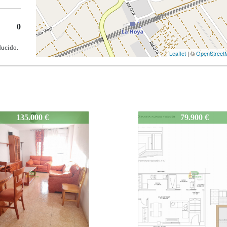
0
ducido.
Leaflet
| ©
OpenStreet
isodedosdormitorios
499-Pisodedosdormit
79.900 €
145.000 €