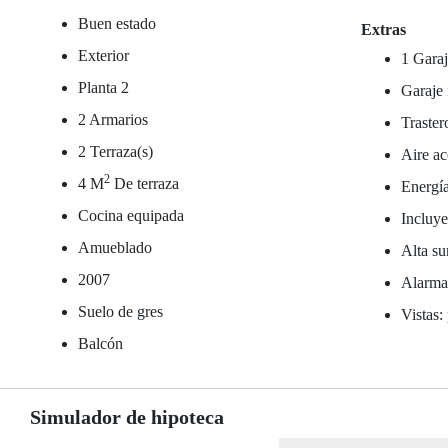
Buen estado
Extras
Exterior
1 Garaj
Planta 2
Garaje 
2 Armarios
Traster
2 Terraza(s)
Aire ac
2
4 M
De terraza
Energía
Cocina equipada
Incluy
Amueblado
Alta su
2007
Alarm
Suelo de gres
Vistas:
Balcón
Simulador de hipoteca