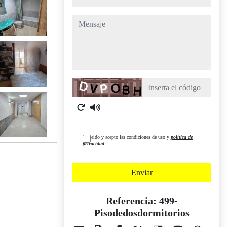
mensaje
Captcha
He leído y acepto las condiciones de uso y
política de
privacidad
Enviar
Referencia: 499-
Pisodedosdormitorios