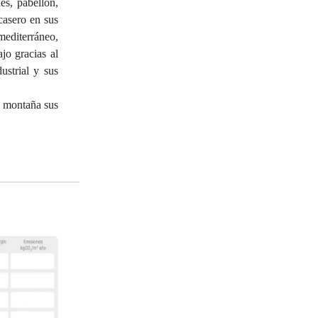
es, pabellón,
casero en sus
mediterráneo,
jo gracias al
strial y sus
de montaña sus