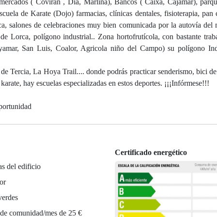
ermercados ( Coviran , Dia, Marlina), Bancos ( Caixa, Cajamar), parqu
cuela de Karate (Dojo) farmacias, clínicas dentales, fisioterapia, pan 
tica, salones de celebraciones muy bien comunicada por la autovía del 
 Lorca, polígono industrial.. Zona hortofrutícola, con bastante traba
amar, San Luis, Coalor, Agricola niño del Campo) su polígono Indu
ra de Tercia, La Hoya Trail.... donde podrás practicar senderismo, bici 
 karate, hay escuelas especializadas en estos deportes. ¡¡¡Infórmese!!!
portunidad
Certificado energético
as del edificio
or
verdes
 de comunidad/mes de 25 €