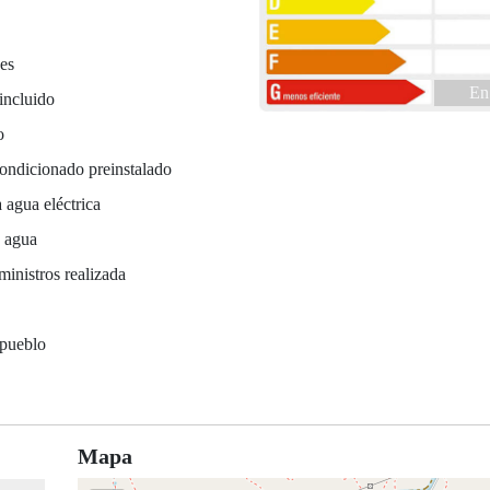
es
En
incluido
o
ondicionado preinstalado
 agua eléctrica
e agua
ministros realizada
a
 pueblo
Mapa